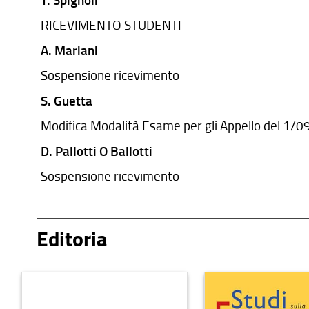
RICEVIMENTO STUDENTI
A. Mariani
Sospensione ricevimento
S. Guetta
Modifica Modalità Esame per gli Appello del 1/0
D. Pallotti O Ballotti
Sospensione ricevimento
D. Capperucci
Esami Prof. Davide Capperucci
Editoria
F. Togni
Ricevimento - Per prenotare un appuntamento