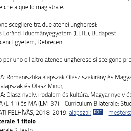
le che a quello magistrale.
ono scegliere tra due atenei ungheresi:
s Loránd Tduományegyetem (ELTE), Budapest
ceni Egyetem, Debrecen
 per uno o l'altro ateneo ungherese si scelgono pro
A: Romanisztika alapszak Olasz szakirány és Magya
alapszak és Olasz Minor,
: Olasz nyelv, irodalom és kultúra, Magyar nyelv é
A (L-11) és MA (LM-37) - Curriculum Bilaterale: Stud
ATI FELHÍVÁS, 2018-2019:
alapszak
-
mesters
terale 1 titolo
terale 2 testo