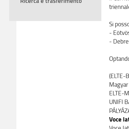
Ricerca e trasferimento
trienna
Si poss
- Eötvö
- Debre
Optando
(ELTE-B
Magyar 
ELTE-MA
UNIFI B
PÁLYÁZ
Voce la
Voce la