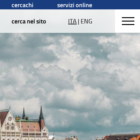
cercachi
servizi online
cerca nel sito
ITA
|
ENG