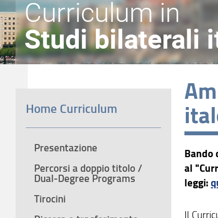
Curriculum in
Studi bilaterali
Amm
ita
Home Curriculum
Presentazione
Bando 
Percorsi a doppio titolo /
al "Cur
Dual-Degree Programs
leggi:
q
Tirocini
Il Curri