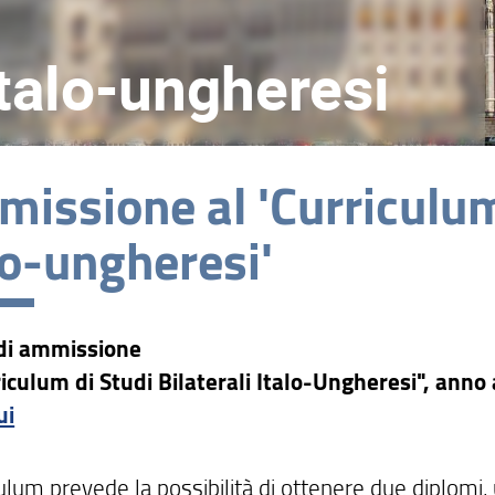
 italo-ungheresi
issione al 'Curriculum 
lo-ungheresi'
di ammissione
riculum di Studi Bilaterali Italo-Ungheresi", an
ui
culum prevede la possibilità di ottenere due diplomi, 