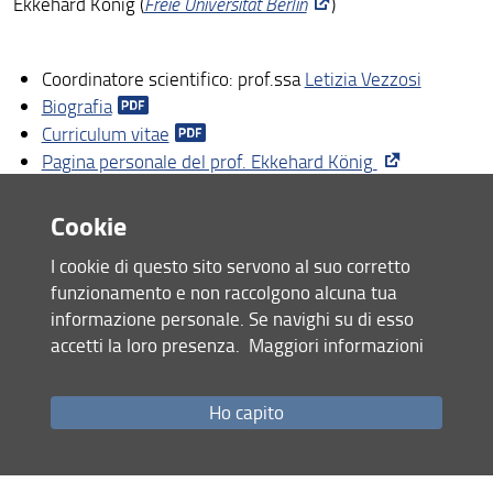
Ekkehard König (
Freie Universität Berlin
)
Coordinatore scientifico: prof.ssa
Letizia Vezzosi
Biografia
Curriculum vitae
Pagina personale del prof. Ekkehard König
Cookie
I cookie di questo sito servono al suo corretto
funzionamento e non raccolgono alcuna tua
informazione personale. Se navighi su di esso
accetti la loro presenza.
Maggiori informazioni
Ho capito
Laura Pozzi (
University of Warsaw
)
Coordinatore scientifico: prof.ssa
Miriam Castorina
Biografia