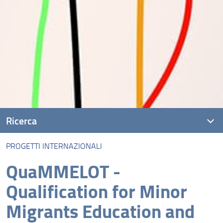
Ricerca
PROGETTI INTERNAZIONALI
Presentazione
QuaMMELOT -
Bandi e scadenze
Qualification for Minor
Unità di ricerca
Migrants Education and
I Laboratori di ricerca del Dipartimento Forlilpsi