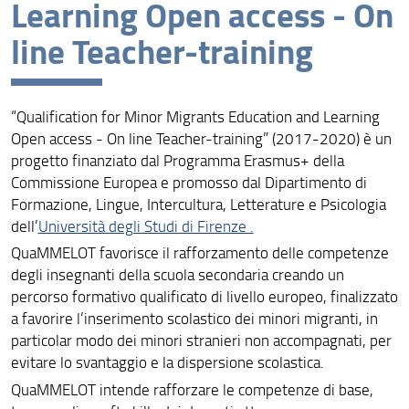
Learning Open access - On
Laboratori
line Teacher-training
Centri di ricerca
Progetti finanziati
“Qualification for Minor Migrants Education and Learning
Progetti internazionali
Open access - On line Teacher-training” (2017-2020) è un
progetto finanziato dal Programma Erasmus+ della
Assegni di ricerca
Commissione Europea e promosso dal Dipartimento di
Formazione, Lingue, Intercultura, Letterature e Psicologia
Borse di ricerca
dell’
Università degli Studi di Firenze .
Dottorato di ricerca
QuaMMELOT favorisce il rafforzamento delle competenze
degli insegnanti della scuola secondaria creando un
Archivio “Training School FORLILPSI”
percorso formativo qualificato di livello europeo, finalizzato
a favorire l’inserimento scolastico dei minori migranti, in
particolar modo dei minori stranieri non accompagnati, per
evitare lo svantaggio e la dispersione scolastica.
QuaMMELOT intende rafforzare le competenze di base,