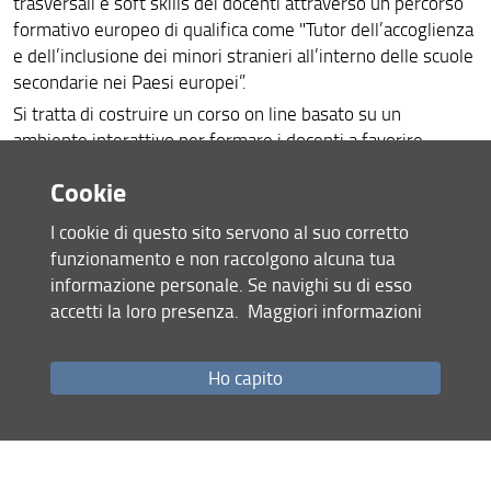
trasversali e soft skills dei docenti attraverso un percorso
formativo europeo di qualifica come "Tutor dell’accoglienza
e dell’inclusione dei minori stranieri all’interno delle scuole
secondarie nei Paesi europei”.
Si tratta di costruire un corso on line basato su un
ambiente interattivo per formare i docenti a favorire
l’inserimento scolastico dei minori migranti, inclusi i
Cookie
MSNA, l’apprendimento delle varie discipline di studio, il
conseguimento del loro successo formativo.
I cookie di questo sito servono al suo corretto
Le caratteristiche del progetto riguardano:
funzionamento e non raccolgono alcuna tua
informazione personale. Se navighi su di esso
Interattività perché consente una partecipazione a
accetti la loro presenza.
Maggiori informazioni
distanza da parte degli insegnanti che si formano
attraverso l’utilizzo delle TIC
Apprendimento cooperativo perché attraverso il
Ho capito
Forum gli insegnanti delle varie Nazioni hanno
l’opportunità di confrontarsi con esperienze a distanza
effettuate in altri contesti e cooperare alla risoluzione
dei medesimi problemi