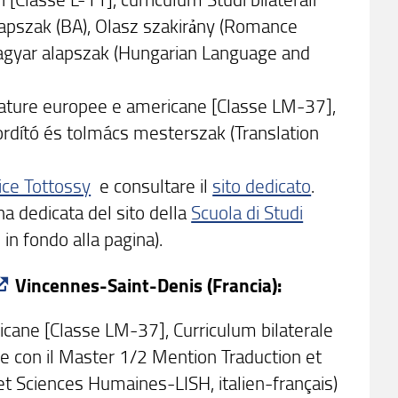
lapszak (BA), Olasz szakirảny (Romance
gyar alapszak (Hungarian Language and
erature europee e americane [Classe LM-37],
Fordító és tolmács mesterszak (Translation
ice Tottossy
e consultare il
sito dedicato
.
a dedicata del sito della
Scuola di Studi
 in fondo alla pagina).
Vincennes-Saint-Denis (Francia):
icane [Classe LM-37], Curriculum bilaterale
eme con il Master 1/2 Mention Traduction et
et Sciences Humaines-LISH, italien-français)