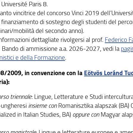
 Université Paris 8.
anto vincitrice del concorso Vinci 2019 dell’Universi
 finanziamento di sostegno degli studenti del percor
inari/mobilità del secondo anno).
nformazioni dettagliate rivolgersi al prof.
Federico Fa
il Bando di ammissione a.a. 2026-2027, vedi la
pagi
istici e della Formazione
.
8/2009, in convenzione con la
Eötvös Loránd T
ia):
rso triennale
: Lingue, Letterature e Studi intercultura
o-ungheresi
insieme con
Romanisztika alapszak (BA) O
alized in Italian Studies, BA)
oppure con
Magyar alaps
orso magistrale
: Lingue e letterature europee e ame