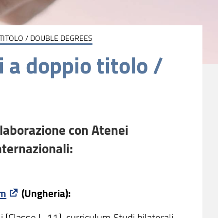
 TITOLO / DOUBLE DEGREES
i a doppio titolo /
llaborazione con Atenei
nternazionali:
em
(Ungheria):
li [Classe L-11], curriculum Studi bilaterali