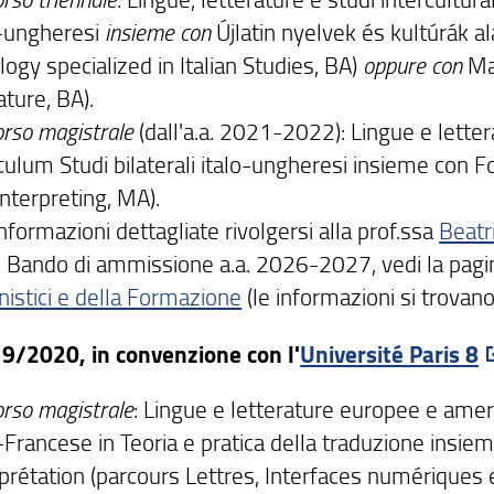
o-ungheresi
insieme con
Újlatin nyelvek és kultúrák a
logy specialized in Italian Studies, BA)
oppure
con
Ma
ature, BA).
orso magistrale
(dall'a.a. 2021-2022): Lingue e lett
iculum Studi bilaterali italo-ungheresi insieme con 
nterpreting, MA).
nformazioni dettagliate rivolgersi alla prof.ssa
Beatr
il Bando di ammissione a.a. 2026-2027, vedi la pagin
istici e della Formazione
(le informazioni si trovano
9/2020, in convenzione con l'
Université Paris 8
orso magistrale
: Lingue e letterature europee e amer
o-Francese in Teoria e pratica della traduzione insi
rprétation (parcours Lettres, Interfaces numériques 