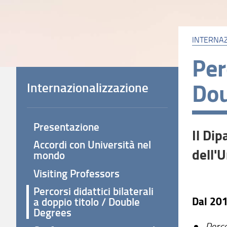
INTERNA
Per
Dou
Internazionalizzazione
Presentazione
Il Di
Accordi con Università nel
dell'
mondo
Visiting Professors
Percorsi didattici bilaterali
Dal 201
a doppio titolo / Double
Degrees
Perco