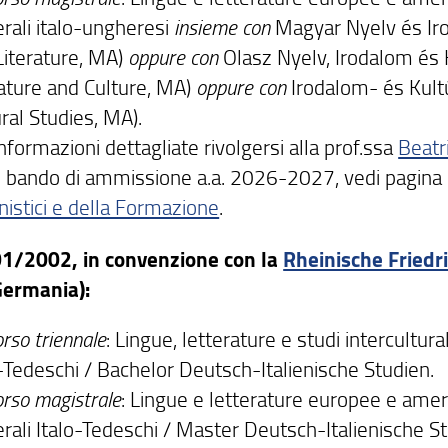
erali italo-ungheresi
insieme con
Magyar Nyelv és Ir
Literature, MA)
oppure con
Olasz Nyelv, Irodalom és 
rature and Culture, MA)
oppure con
Irodalom- és Kult
ral Studies, MA).
nformazioni dettagliate rivolgersi alla prof.ssa
Beatr
il bando di ammissione a.a. 2026-2027, vedi pagina 
istici e della Formazione
.
1/2002, in convenzione con la
Rheinische Friedr
Germania):
rso triennale
: Lingue, letterature e studi intercultura
o-Tedeschi / Bachelor Deutsch-Italienische Studien.
orso magistrale
: Lingue e letterature europee e ame
erali Italo-Tedeschi / Master Deutsch-Italienische S