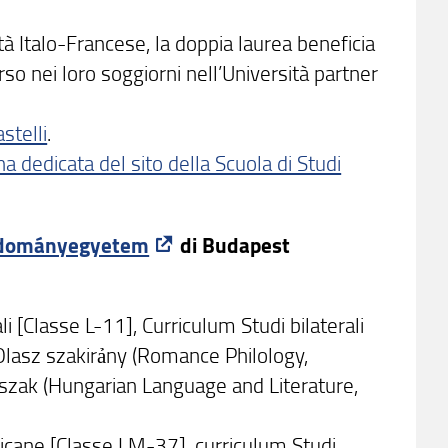
tà Italo-Francese, la doppia laurea beneficia
so nei loro soggiorni nell’Università partner
stelli
.
na dedicata del sito della Scuola di Studi
udományegyetem
di Budapest
li [Classe L-11], Curriculum Studi bilaterali
lasz szakirảny (Romance Philology,
zak (Hungarian Language and Literature,
ricane [Classe LM-37], curriculum Studi