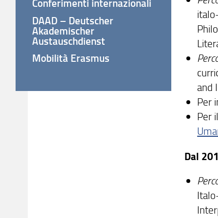
Conferimenti internazionali
ital
DAAD – Deutscher
Philo
Akademischer
Austauschdienst
Liter
Perc
Mobilità Erasmus
curr
and I
Per i
Per 
Uman
Dal 201
Perc
Ital
Inte