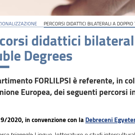
ZIONALIZZAZIONE
PERCORSI DIDATTICI BILATERALI A DOPPIO
corsi didattici bilateral
ble Degrees
partimento FORLILPSI è referente, in co
Unione Europea, dei seguenti percorsi i
9/2020, in convenzione con la
Debreceni Egyet
rso triennale
: Lingue, letterature e studi intercultura