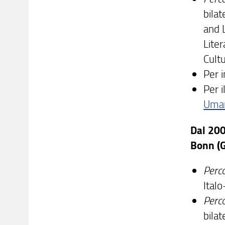
bilat
and 
Lite
Cultu
Per i
Per 
Uman
Dal 200
Bonn
(
Perco
Ital
Perc
bilat