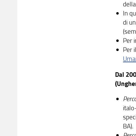
della
In qu
di un
(sem
Per i
Per 
Uman
Dal 200
(Ungher
Perco
ital
speci
BA).
Perc