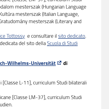
odalom mesterszak (Hungarian Language
Kultúra mesterszak (Italian Language,
úratudomány mesterszak (Literary and
ice Tottossy
e consultare il
sito dedicato
.
dedicata del sito della
Scuola di Studi
ich-Wilhelms-Universität
di
li [Classe L-11], curriculum Studi bilaterali
ricane [Classe LM-37], curriculum Studi
tudien.