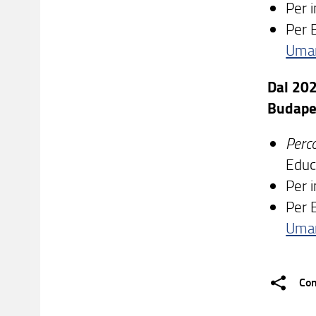
Per i
Per 
Uman
Dal 202
Budape
Perco
Educa
Per i
Per 
Uman
Con