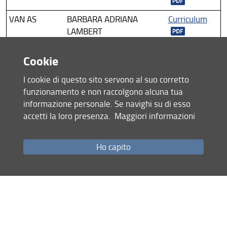
VAN AS
BARBARA ADRIANA
Curriculum
LAMBERT
Cookie
I cookie di questo sito servono al suo corretto
Anno 2024
funzionamento e non raccolgono alcuna tua
informazione personale. Se navighi su di esso
accetti la loro presenza.
Maggiori informazioni
ALBERGAMO
SEBIANA
Curriculum
BENCINI
SILVIA
Curriculum
Ho capito
CARPENZANO
DANIELA
Curriculum
FABIANI
DIEGO
Curriculum
MELLACE
CATERINA
Curriculum
MONTORSI
SILVIA
Curriculum