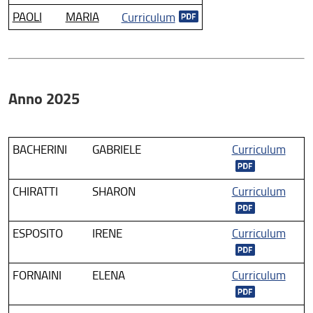
Centri di ricerca
PAOLI
MARIA
Curriculum
Progetti finanziati
Progetti internazionali
Assegni di ricerca
Anno 2025
Borse di ricerca
Dottorato di ricerca
BACHERINI
GABRIELE
Curriculum
Archivio “Training School FORLILPSI”
CHIRATTI
SHARON
Curriculum
ESPOSITO
IRENE
Curriculum
FORNAINI
ELENA
Curriculum