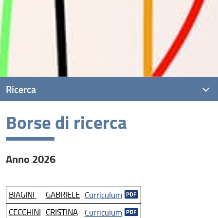
Ricerca
Borse di ricerca
Presentazione
Bandi e scadenze
Anno 2026
Unità di ricerca
I Laboratori di ricerca del Dipartimento Forlilpsi
BIAGINI
GABRIELE
Curriculum
Laboratori
CECCHINI
CRISTINA
Curriculum