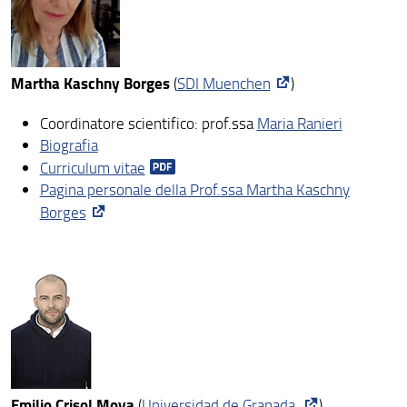
Conferimenti internazionali
DAAD – Deutscher Akademischer Austauschdienst
Mobilità Erasmus
Martha Kaschny Borges
(
SDI Muenchen
)
Coordinatore scientifico: prof.ssa
Maria Ranieri
Biografia
Curriculum vitae
Pagina personale della Prof.ssa Martha Kaschny
Borges
Emilio Crisol Moya
(
Universidad de Granada
)