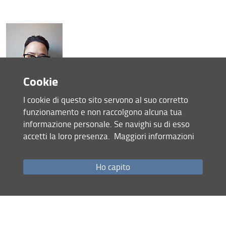
Cookie
I cookie di questo sito servono al suo corretto
Johanita Kirsten
North West University
(
)
funzionamento e non raccolgono alcuna tua
informazione personale. Se navighi su di esso
accetti la loro presenza.
Maggiori informazioni
Coordinatore scientifico: prof.ssa
Letizia Vezzosi
Biografia
Curriculum vitae
Ho capito
Pagina personale della prof.ssa Johanita Kirsten